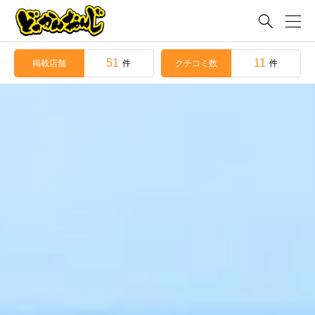

51
11
掲載店舗
クチコミ数
件
件