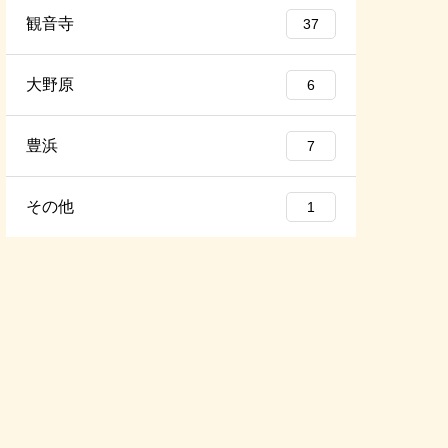
観音寺
37
大野原
6
豊浜
7
その他
1