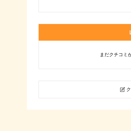
まだクチコミ
ク

第一会館
ニックネーム
必須