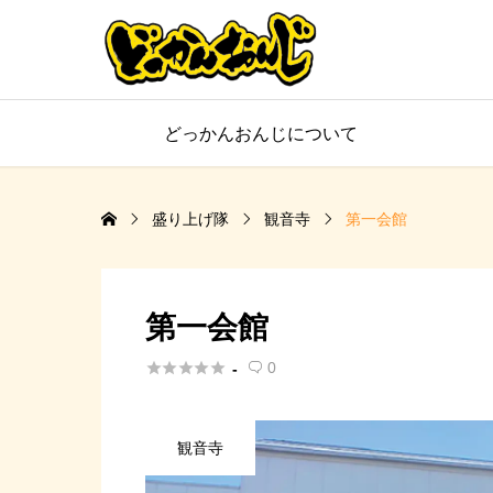
どっかんおんじについて
盛り上げ隊
観音寺
第一会館
第一会館





0
-

観音寺