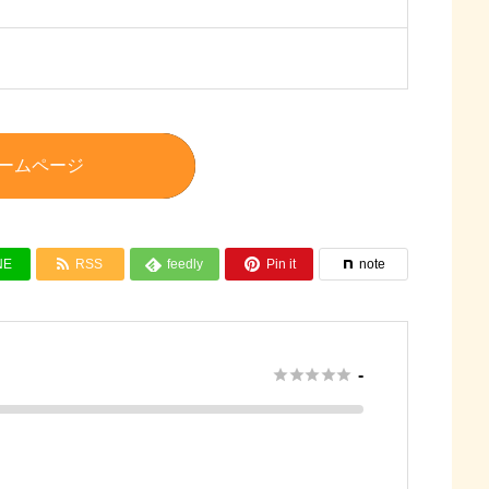
ームページ


NE
RSS
feedly
Pin it
note






-