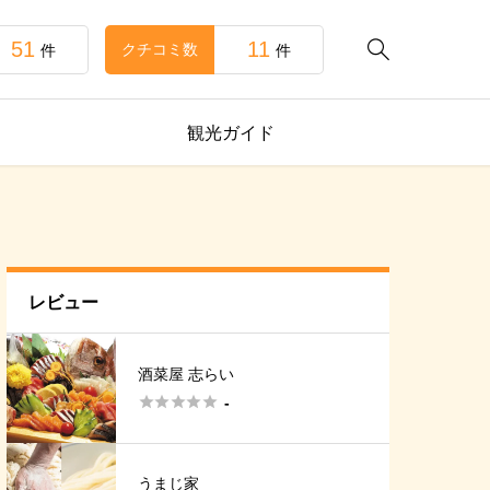
51
11

クチコミ数
件
件
観光ガイド
レビュー
酒菜屋 志らい





-
うまじ家