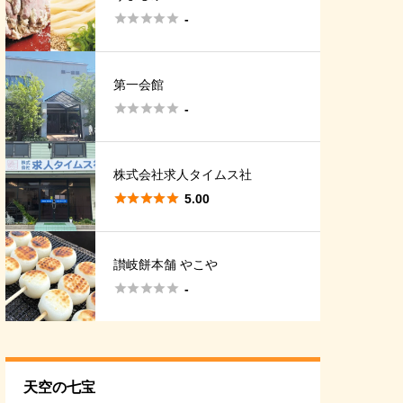





-
第一会館





-
株式会社求人タイムス社





5.00
讃岐餅本舗 やこや





-
天空の七宝