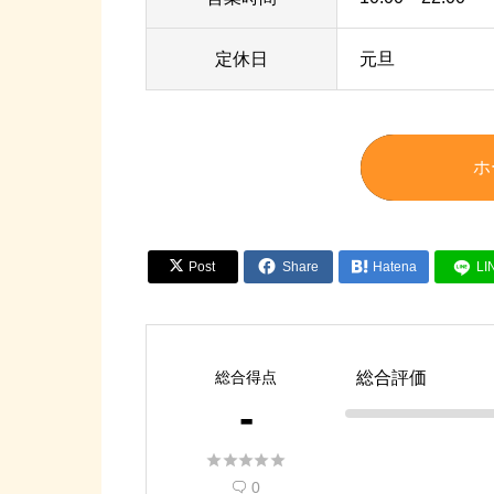
定休日
元旦
ホ


Post
Share

Hatena
LI
総合得点
総合評価
-





0
