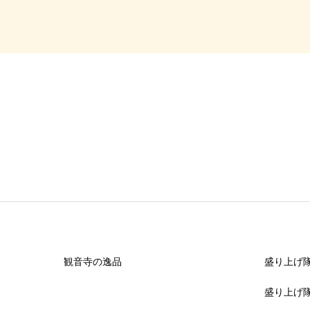
総合評価


星の数をお選びください
クチコミのタイトル
必須
観音寺の逸品
盛り上げ
盛り上げ隊